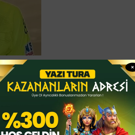
✕
a ise bu kez futbolcuların ve hakemlerin
işti. Hakem Pietro Marinoni, futbolcularla
ığı yapmakla suçlandığı gerekçesiyle ceza
n İtalyan oyuncu Sandro Tonali 50 kez bahis