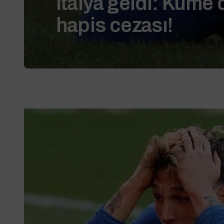
İtalya geldi: Küme
hapis cezası!