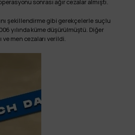
 operasyonu sonrası ağır cezalar almıştı.
nı şekillendirme gibi gerekçelerle suçlu
006 yılında küme düşürülmüştü. Diğer
 ve men cezaları verildi.