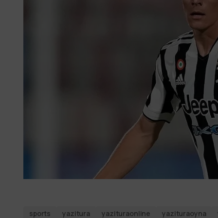
sports
yazitura
yazituraonline
yazituraoyna