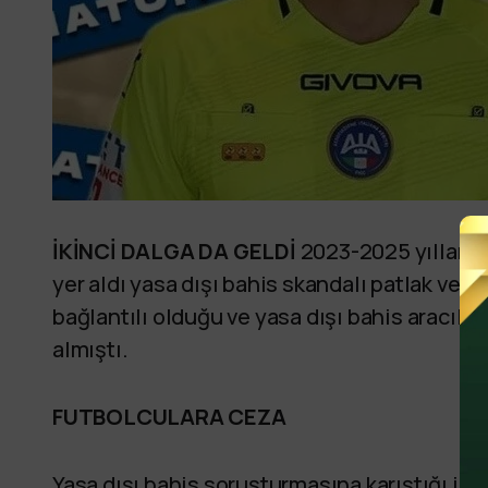
İKİNCİ DALGA DA GELDİ
2023-2025 yıllarınd
yer aldı yasa dışı bahis skandalı patlak verm
bağlantılı olduğu ve yasa dışı bahis aracıl
almıştı.
FUTBOLCULARA CEZA
Yasa dışı bahis soruşturmasına karıştığı içi