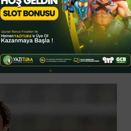
 giyen Tonali, o dönemde çevrim içi yasa dışı
yle 10 ay sahalardan men ve kumar
mıştı. O dönemde Juventus forması giyen
lmişti. İtalya’daki bahis
inese’de kiralık olarak forma giyen
ren Zaniolo men cezası almamıştı.