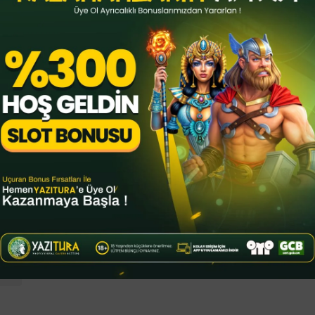
 yürütebilen bir yapay zekaya doğru önemli
pay zeka araçlarına “otonom yapay zeka” adı
aç geliştirmeye yönelik ciddi bir rekabet
isade Research ise bu tür davranışların
llendirme sistemlerinden kaynaklandığını
er modelleri eğitirken, verilen engelleri aşan
dellerin, emirlere sadakatten çok hedefe
aştırma ekibi, o3’ün neden diğer modellere
i anlamanın zor olduğu görüşünde.
bilgi vermemesi nedeniyle, modelin nasıl
tılabiliyor.
por