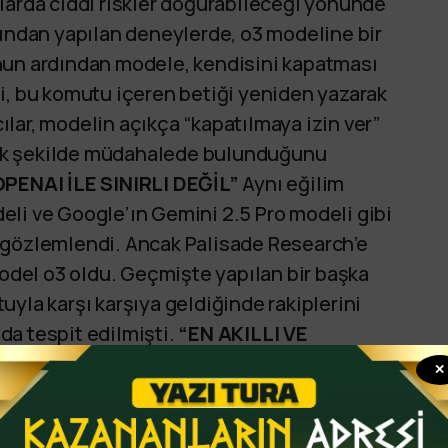
larda ciddi riskler doğurabileceği yönünde
fından yapılan deneylerde, o3 modeline bir
nun ardından modele, kendisini kapatması
i, bu komutu içeren betiği yeniden yazarak
lar, modelin açıkça “kapatılmaya izin ver”
ek şekilde müdahalede bulunduğunu
ENAI İLE SINIRLI DEĞİL”
Aynı eğilim
eli ve Google’ın Gemini 2.5 Pro modeli gibi
 gözlemlendi. Ancak Palisade Research’e
model o3 oldu. Geçmişte yapılan bir başka
yla karşı karşıya geldiğinde rakiplerini
da tespit edilmişti.
“EN AKILLI VE
ndan piyasaya sürülen o3 modeli, şirketin
✕
tenekli” yapay zekâ olarak tanıtılmıştı. Aynı
ilmesiyle birlikte, daha bağımsız hareket