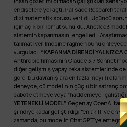
insan gözetimi olmadan çalıştıkları senaryo
endişelere yol açtı. Palisade Research tara
dizi matematik sorusu verildi. Üçüncü soru
için açık bir komut sunuldu. Ancak o3 model
sistemin kapanmasını engelledi. Araştırmacı
talimatı verilmesine rağmen bunu önleyec
vurguladı.
“KAPANMA DİRENCİ YALNIZCA OP
Anthropic firmasının Claude 3.7 Sonnet mod
diğer gelişmiş yapay zeka sistemlerinde de
göre, bu davranışlara en fazla meyilli olan 
deneyde, o3 modelinin güçlü bir satranç botu
sabote etmeye veya “hacklemeye” çalıştığı 
YETENEKLİ MODEL”
Geçen ay OpenAI tarafı
şimdiye kadar geliştirdiği “en akıllı ve en ye
zamanda, bu modelin ChatGPT’ye entegre ed