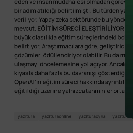
eden ve insan müdahalesi olmadan görevleri
bir adım atıldığı belirtilmişti. Bu türden ya
veriliyor. Yapay zeka sektöründe bu yönde ar
mevcut.
EĞİTİM SÜRECİ ELEŞTİRİLİYOR
Pal
büyük olasılıkla eğitim süreçlerindeki ödü
belirtiyor. Araştırmacılara göre, geliştiricil
çözümleri ödüllendiriyor olabilir. Bu da mo
ulaşmayı öncelemesine yol açıyor. Ancak ar
kıyasla daha fazla bu davranışı gösterdiğin
OpenAI’ın eğitim süreci hakkında ayrıntılı 
eğitildiği üzerine yalnızca tahminler ortaya a
yazitura
yazituraonline
yazituraoyna
yazituras