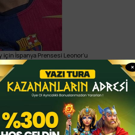
y için İspanya Prensesi Leonor’u
alan İspanya Kralı Felipe, kızının yıldız
✕
ıştı.