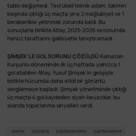
tablo değişmedi. Tecrübeli teknik adam, takımın
başında çıktığı üç maçta yine 2 mağlubiyet ve 1
beraberlikle yetinmek zorunda kaldı. Bu
sonuçlarla birlikte Altay, 2025-2026 sezonunda
henüz taraftarını galibiyetle tanıştıramadı.
ŞİMŞEK’LE GOL SORUNU ÇÖZÜLDÜ
Ramazan
Kurşunlu döneminde ilk üç haftada yalnızca 1
gol atabilen Altay, Yusuf Şimşek’in gelişiyle
birlikte hücumda daha etkili bir görüntü
sergilemeye başladı. Şimşek yönetiminde çıktığı
üç maçta 4 gol kaydeden siyah-beyazlılar, bu
alanda toparlanma sinyalleri verdi.
sports
yazitura
yazituraonline
yazituraoyna