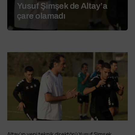
Yusuf Şimşek de Altay’a
çare olamadı
Altay’ın yeni teknik direktörü Yusuf Şimşek,