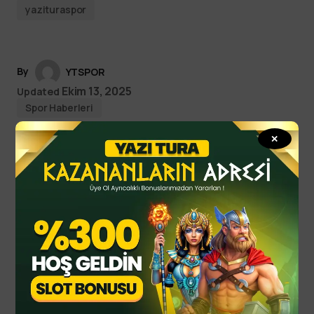
yazituraspor
By
YTSPOR
Ekim 13, 2025
Updated
Spor Haberleri
✕
Read Next