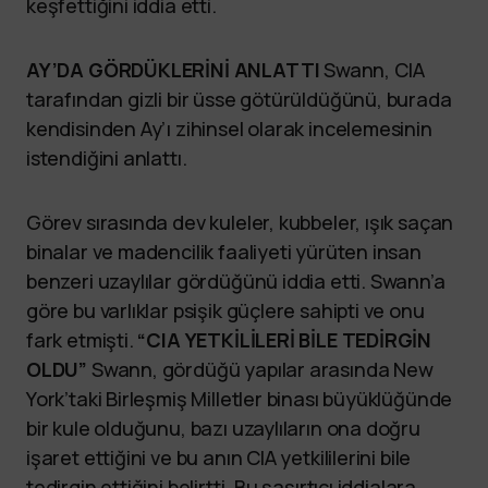
keşfettiğini iddia etti.
AY’DA GÖRDÜKLERİNİ ANLATTI
Swann, CIA
tarafından gizli bir üsse götürüldüğünü, burada
kendisinden Ay’ı zihinsel olarak incelemesinin
istendiğini anlattı.
Görev sırasında dev kuleler, kubbeler, ışık saçan
binalar ve madencilik faaliyeti yürüten insan
benzeri uzaylılar gördüğünü iddia etti. Swann’a
göre bu varlıklar psişik güçlere sahipti ve onu
fark etmişti.
“CIA YETKİLİLERİ BİLE TEDİRGİN
OLDU”
Swann, gördüğü yapılar arasında New
York’taki Birleşmiş Milletler binası büyüklüğünde
bir kule olduğunu, bazı uzaylıların ona doğru
işaret ettiğini ve bu anın CIA yetkililerini bile
tedirgin ettiğini belirtti. Bu şaşırtıcı iddialara