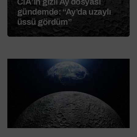
CIA’in gizli Ay dosyası
gündemde: “Ay’da uzaylı
üssü gördüm”