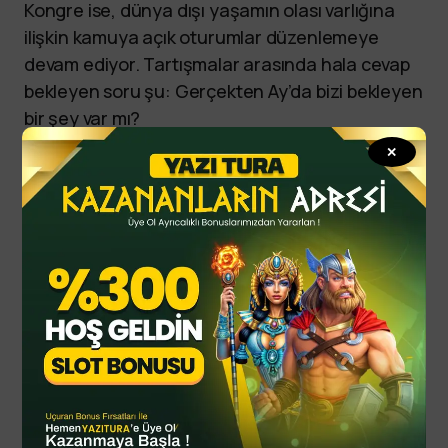
Kongre ise, dünya dışı yaşamın olası varlığına
ilişkin kamuya açık oturumlar düzenlemeye
devam ediyor. Tartışmalar arasında hala cevap
bekleyen soru şu: Gerçekten Ay’da bizi bekleyen
bir şey var mı?
✕
yazitura
yazituraonline
yazituraoyna
yazituraspor
By
YTSPOR
Haziran 20, 2025
Updated
Spor Haberleri