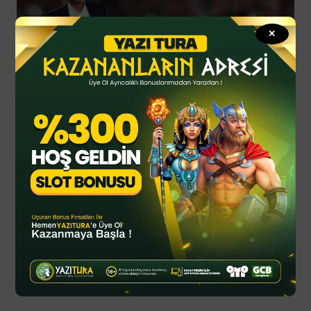
✕
By
YTSPOR
Ekim 30, 2025
Mourinho yarı finale yükseldi, bu
kez Fenerbahçe demedi:
“Beğenmedim”
Jose Mourinho’nun takımı Benfica, yarı finale yükseldi.
Mourinho’nun maç sonu yaptığı açıklamalar dikkat
çekti. Üst üste kötü sonuçlar…
Spor Haberleri