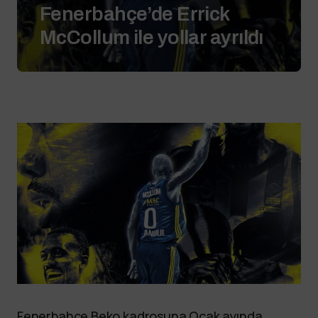
Fenerbahçe’de Errick
McCollum ile yollar ayrıldı
Fenerbahçe Beko kadrosuna Ocak ayında