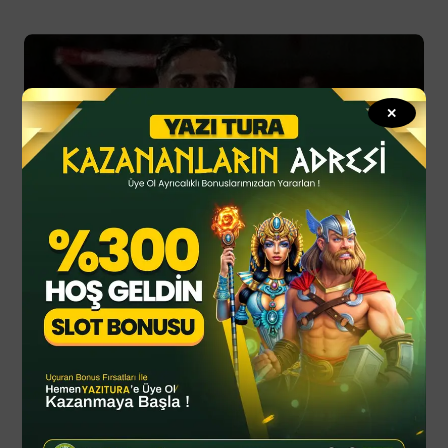
✕
By
YTSPOR
Haziran 28, 2025
Altınordu’da kaleci Serhat’a Süper
Lig’den yeni talip
2’nci Lig temsilcisi Altınordu’da forma giyen milli kaleci
Serhat Öztaşdelen’e Süper Lig’den bir kulüp daha talip
oldu. İzmir…