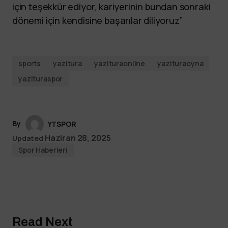
için teşekkür ediyor, kariyerinin bundan sonraki
dönemi için kendisine başarılar diliyoruz”
sports
yazitura
yazituraonline
yazituraoyna
yazituraspor
By
YTSPOR
Haziran 28, 2025
Updated
Spor Haberleri
Read Next