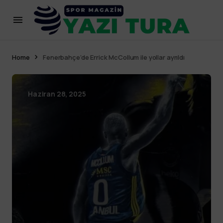
Home
Fenerbahçe’de Errick McCollum ile yollar ayrıldı
Haziran 28, 2025