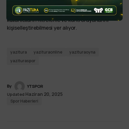
rıza çerçevelerinin oluşturulması, anlık otomatik
denetim sistemlerinin entegrasyonu ve
kullanıcıların filtreleme ve kontrol ayarlarını
kişiselleştirebilmesi yer alıyor.
yazitura
yazituraonline
yazituraoyna
yazituraspor
By
YTSPOR
Haziran 20, 2025
Updated
Spor Haberleri