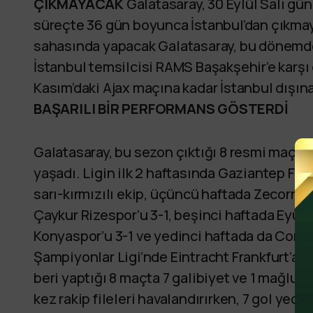
ÇIKMAYACAK
Galatasaray, 30 Eylül Salı g
süreçte 36 gün boyunca İstanbul’dan çıkmaya
sahasında yapacak Galatasaray, bu dönemd
İstanbul temsilcisi RAMS Başakşehir’e karşı 
Kasım’daki Ajax maçına kadar İstanbul dışı
BAŞARILI BİR PERFORMANS GÖSTERDİ
Galatasaray, bu sezon çıktığı 8 resmi maçın 
yaşadı. Ligin ilk 2 haftasında Gaziantep FK 
sarı-kırmızılı ekip, üçüncü haftada Zecorne
Çaykur Rizespor’u 3-1, beşinci haftada Eyü
Konyaspor’u 3-1 ve yedinci haftada da Core
Şampiyonlar Ligi’nde Eintracht Frankfurt’a 
beri yaptığı 8 maçta 7 galibiyet ve 1 mağlubi
kez rakip fileleri havalandırırken, 7 gol yedi.