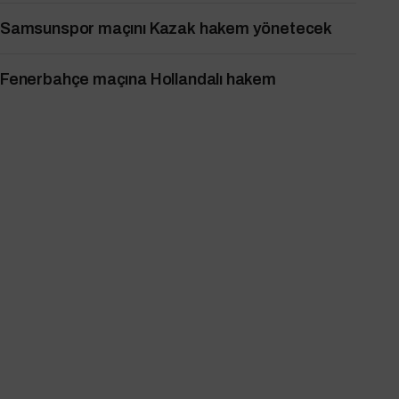
Samsunspor maçını Kazak hakem yönetecek
Fenerbahçe maçına Hollandalı hakem