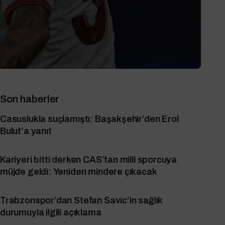
Son haberler
Casuslukla suçlamıştı: Başakşehir’den Erol
Bulut’a yanıt
Kariyeri bitti derken CAS’tan milli sporcuya
müjde geldi: Yeniden mindere çıkacak
Trabzonspor’dan Stefan Savic’in sağlık
durumuyla ilgili açıklama