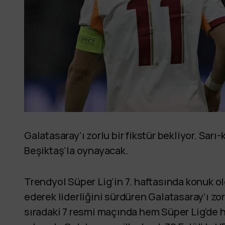
Galatasaray’ı zorlu bir fikstür bekliyor. Sarı
Beşiktaş’la oynayacak.
Trendyol Süper Lig’in 7. haftasında konuk 
ederek liderliğini sürdüren Galatasaray’ı zorlu
sıradaki 7 resmi maçında hem Süper Lig’de h