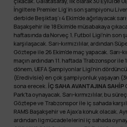
çıkacak. Galatasaray, ilk olarak 30 Eylül’de 
İngiltere Premier Lig’in son şampiyonu Liverp
derbide Beşiktaş’ı 4 Ekim’de ağırlayacak sar
Başakşehir ile 18 Ekim’de müsabakaya çıkaca
haftasında da Norveç 1. Futbol Ligi’nin son
karşılaşacak. Sarı-kırmızılılar, ardından Süp
Göztepe ile 26 Ekim’de maç yapacak. Sarı-kır
maçın ardından 11. haftada Trabzonspor ile 
dönem, UEFA Şampiyonlar Ligi’nin dördüncü h
(Eredivisie) en çok şampiyonluk yaşayan (3
sona erecek.
İÇ SAHA AVANTAJINA SAHİP
G
Park’ta oynayacak. Sarı-kırmızılılar, bu süre
Göztepe ve Trabzonspor ile iç sahada karş
RAMS Başakşehir ve Ajax’a konuk olacak. Ayrıc
ardından lig mücadelelerini iç sahada oyna