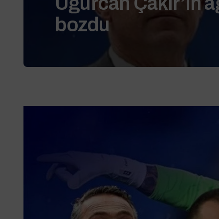
Uğurcan Çakır’ın a
bozdu