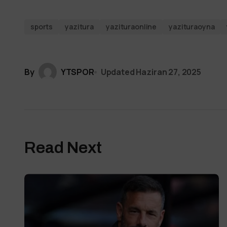
sports
yazitura
yazituraonline
yazituraoyna
By
YTSPOR
Updated
Haziran 27, 2025
Read Next