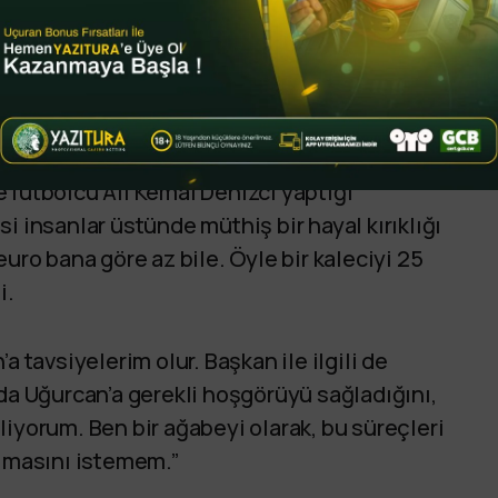
ve Trabzonspor’da forma giymiş eski isimler
 tepkili. Trabzonspor’da yönetim kurulu
 futbolcu Ali Kemal Denizci yaptığı
i insanlar üstünde müthiş bir hayal kırıklığı
uro bana göre az bile. Öyle bir kaleciyi 25
i.
a tavsiyelerim olur. Başkan ile ilgili de
 da Uğurcan’a gerekli hoşgörüyü sağladığını,
iyorum. Ben bir ağabeyi olarak, bu süreçleri
almasını istemem.”