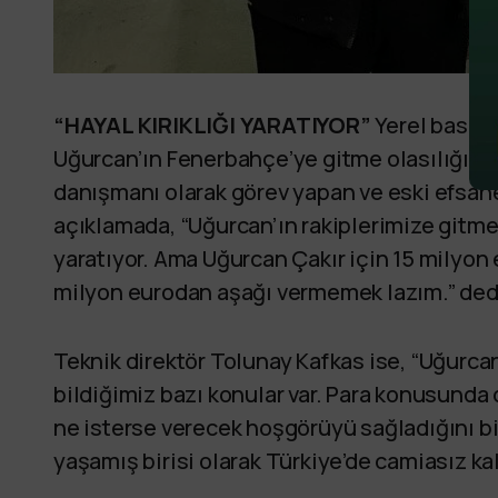
“HAYAL KIRIKLIĞI YARATIYOR”
Yerel basın 
Uğurcan’ın Fenerbahçe’ye gitme olasılığına
danışmanı olarak görev yapan ve eski efsane
açıklamada, “Uğurcan’ın rakiplerimize gitmes
yaratıyor. Ama Uğurcan Çakır için 15 milyon e
milyon eurodan aşağı vermemek lazım.” ded
Teknik direktör Tolunay Kafkas ise, “Uğurcan’
bildiğimiz bazı konular var. Para konusunda
ne isterse verecek hoşgörüyü sağladığını bil
yaşamış birisi olarak Türkiye’de camiasız k