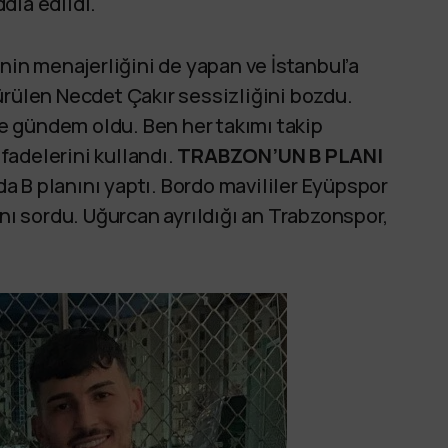
dia edildi.
inin menajerliğini de yapan ve İstanbul’a
ürülen Necdet Çakır sessizliğini bozdu.
 gündem oldu. Ben her takımı takip
fadelerini kullandı.
TRABZON’UN B PLANI
 B planını yaptı. Bordo mavililer Eyüpspor
ını sordu. Uğurcan ayrıldığı an Trabzonspor,