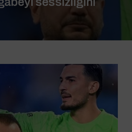
ğabeyi sessizliğini