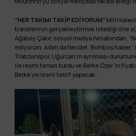
Mourinho’yu sosyal medyada takibe aldığı id
“HER TAKIMI TAKİP EDİYORUM”
Milli kalec
transferinin gerçekleştirmek istediği öne s
Ağabey Çakır, sosyal medya hesabından, “Ne
ediyorum. Adım da Necdet. Bomboş haber.” i
Trabzonspor, Uğurcan’ın ayrılması durumunda
ile resmi temas kurdu ve Berke Özer’in fiyat
Berke’ye resmi teklif yapacak.