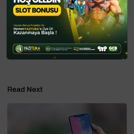
yazituraspor
By
YTSPOR
Haziran 20, 2025
Updated
Spor Haberleri
Read Next