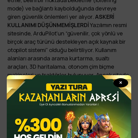
mode) ve bağlantı kaybolduğunda devreye
giren güvenlik önlemleri yer alıyor.
ASKERİ
KULLANIMI DÜŞÜNMEMİŞLERDİ
Yazılımın resmi
sitesinde, ArduPilot’un “güvenilir, çok yönlü ve
birçok araç türünü destekleyen açık kaynak bir
otopilot sistemi” olduğu belirtiliyor. Kullanım
alanları arasında arama kurtarma, sualtı
araçları, 3D haritalama, otonom çim biçme
makineleri ve traktörler bulunuyor. Ancak sitede
yazılımın askeri amaçlarla kullanımı hakkında
✕
herhangi bir bilgi yer almıyor. Yine de 2023 yılı
verilerine göre yazılım hem
Ukrayna
’da hem de
Rusya’da yaygın olarak kullanılıyor.
yazitura
yazituraonline
yazituraoyna