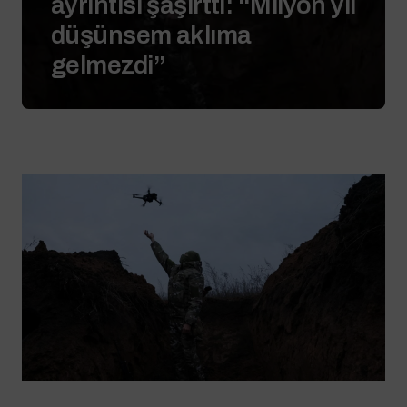
ayrıntısı şaşırttı: “Milyon yıl
düşünsem aklıma
gelmezdi”