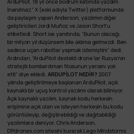
ArduPilot. 18 yıl önce bodrum katımda yazdım.
İnanılmaz.” X (eski adıyla Twitter) platformunda
da paylaşım yapan Anderson, yazılımın diğer
geliştiricileri Jordi Muñoz ve Jason Short’u
etiketledi. Short ise yanıtında, “Bunun olacağı,
bir milyon yıl düşünsem bile aklıma gelmezdi. Ben
sadece uçan robotlar yapmak istemiştim” dedi.
Ardından, “ArduPilot destekli drone’lar Rusya’nın
stratejik bombardıman filosunun yarısını yok
etti” diye ekledi.
ARDUPİLOT NEDİR?
2007
yılında geliştirilmeye başlanan ArduPilot, açık
kaynaklı bir uçuş kontrol yazılımı olarak biliniyor.
Açık kaynaklı yazılım, kaynak kodu herkesin
erişimine açık olan ve isteyen herkesin bu kodu
görüntüleyip, değiştirebildiği ve dağıtabildiği
yazılımlara deniyor. Chris Anderson,
DIYdrones.com sitesini kurarak Lego Mindstorms