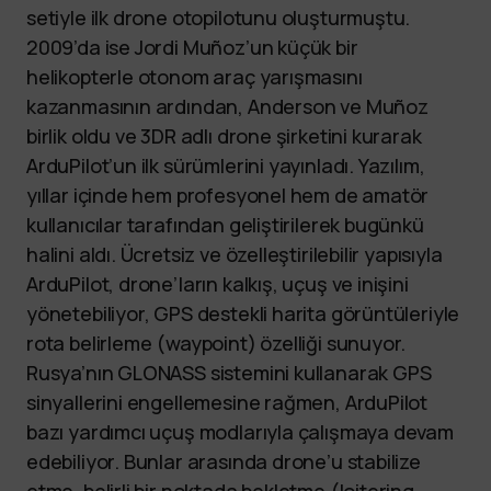
setiyle ilk drone otopilotunu oluşturmuştu.
2009’da ise Jordi Muñoz’un küçük bir
helikopterle otonom araç yarışmasını
kazanmasının ardından, Anderson ve Muñoz
birlik oldu ve 3DR adlı drone şirketini kurarak
ArduPilot’un ilk sürümlerini yayınladı. Yazılım,
yıllar içinde hem profesyonel hem de amatör
kullanıcılar tarafından geliştirilerek bugünkü
halini aldı. Ücretsiz ve özelleştirilebilir yapısıyla
ArduPilot, drone’ların kalkış, uçuş ve inişini
yönetebiliyor, GPS destekli harita görüntüleriyle
rota belirleme (waypoint) özelliği sunuyor.
Rusya’nın GLONASS sistemini kullanarak GPS
sinyallerini engellemesine rağmen, ArduPilot
bazı yardımcı uçuş modlarıyla çalışmaya devam
edebiliyor. Bunlar arasında drone’u stabilize
etme, belirli bir noktada bekletme (loitering