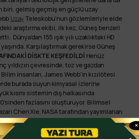
n biri, gelmiş geçmiş en güçlü uzay
Webb
Uzay
Teleskobu’nun gözlemleriyle elde
deki araştırma ekibi, ilk kez, Güneş benzeri
tti. Dünya’dan 155 ışık yılı uzaklıktaki HD
n yaşında. Karşılaştırmak gerekirse Güneş
AFINDAKİ DİSKTE KEŞFEDİLDİ
Henüz
nç yıldızın çevresinde, toz ve gazdan
Bilim insanları, James Webb’in kızılötesi
lerde burada suyun kimyasal izlerine
üyük kısmı sistemin dış halkasında
0’sinden fazlasını oluşturuyor. Bilimsel
azarı Chen Xie, NASA tarafından yayımlanan
alnızca su buzu değil, kristalize su buzu
✕
nda ve Kuiper Kuşağı’ndaki cisimlerde de