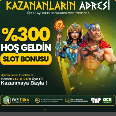
 kolaylaştırıyor. Ayrıca, zamanla karasal
ir parçası olabilir.”
İÇ KISIMLARDA
 buz miktarının azaldığını gösteriyor. Diskin
tlanmazken, orta kısımlarda buz oranı
zdan gelen morötesi ışınların buzu
or. Ancak bazı buzların kayalık cisimlerin
 da ihtimaller arasında. Araştırmacılar,
il teleskoplarla benzer sistemlerde su buzu
alar, gezegen oluşum süreçlerini daha iyi
tuğuna dair yeni bilgiler edinmemize katkı
por