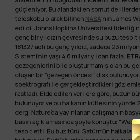
güçleniyor. Bu alandaki en somut delillerde
teleskobu olarak bilinen
NASA
‘nın James 
edildi. Johns Hopkins Üniversitesi liderliğin
genç bir yıldızın çevresinde su buzu tespit e
181327 adlı bu genç yıldız, sadece 23 milyo
Sistemi’nin yaşı 4,6 milyar yıldan fazla.
ETR
gezegenlerini bile oluşturmamış olan bu ge
oluşan bir “gezegen öncesi” disk bulunuyor. 
spektrografı ile gerçekleştirdikleri gözlem
rastladı. Elde edilen verilere göre, buzun b
bulunuyor ve bu halkanın kütlesinin yüzde 2
dergi Nature’da yayınlanan çalışmanın başy
basın açıklamasında şöyle konuştu: “Webb, y
tespit etti. Bu buz türü, Satürn’ün halkaları