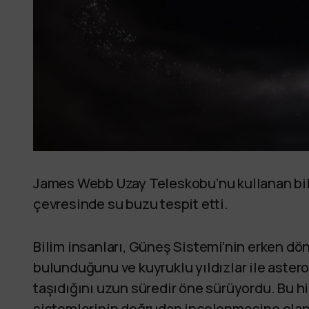
James Webb Uzay Teleskobu’nu kullanan bili
çevresinde su buzu tespit etti.
Bilim insanları, Güneş Sistemi’nin erken d
bulunduğunu ve kuyruklu yıldızlar ile asteroi
taşıdığını uzun süredir öne sürüyordu. Bu h
sistemlerinin doğrudan incelenmesine olana