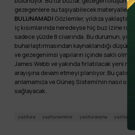
bulunuyor. Bu tür buzlar, gezegen oluşumunu
gezegenlere su taşıyabilecek materyallerin b
BULUNAMADI
Gözlemler, yıldıza yaklaştıkça
iç kısımlarında neredeyse hiç buz izine ras
sadece yüzde 8 civarında. Bu durumun, yıldı
buharlaştırmasından kaynaklandığı düşünülüy
ve gezegenimsi yapıların içinde saklı olması
James Webb ve yakında fırlatılacak yeni nes
arayışına devam etmeyi planlıyor. Bu çalışm
anlamamıza ve Güneş Sistemi’nin nasıl oluş
sağlayacak.
yazitura
yazituraonline
yazituraoyna
yazituras