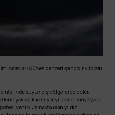
m insanları Güneş benzeri genç bir yıldızın
önemlerinde suyun dış bölgelerde bolca
tlerin yaklaşık 4 milyar yıl önce Dünya’ya su
ipotez, yeni oluşmakta olan yıldız
k tanıyan teknolojik gelişmelerle daha da