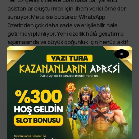
henüz geniş kitlelere ulaşmasa da, yaratıcı
asistanlar oluşturmak için ilham verici örnekler
sunuyor. Meta ise bu süreci WhatsApp
üzerinden çok daha sade ve erişilebilir hale
getirmeyi planlıyor. Yeni özellik hâlâ geliştirme
aşamasında ve büyük çoğunluk için henüz aktif
değil.
✕
yazitura
yazituraonline
yazituraoyna
yazituraspor
By
YTSPOR
Haziran 20, 2025
Updated
Spor Haberleri